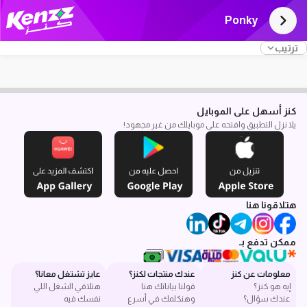
Ponky
ترتيب
كنز أسهل على الموبايل
يلا نزل التطبيق وافتحه على موبايلك من غير مجهود!
هتلاقونا هنا
ممكن تدفع بـ
معلومات عن كنز
عندك منتجات لكنز؟
عايز تشتغل معانا؟
إيه هو كنز؟
قولنا بياناتك هنا
هتلاقي الشغل اللي
عندك سؤال؟
وهنكلمك في أسرع
نفسك فيه