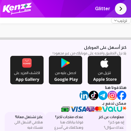
Glitter
ترتيب
كنز أسهل على الموبايل
يلا نزل التطبيق وافتحه على موبايلك من غير مجهود!
هتلاقونا هنا
ممكن تدفع بـ
معلومات عن كنز
عندك منتجات لكنز؟
عايز تشتغل معانا؟
إيه هو كنز؟
قولنا بياناتك هنا
هتلاقي الشغل اللي
عندك سؤال؟
وهنكلمك في أسرع
نفسك فيه