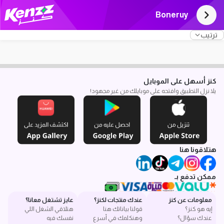
Boneruy
ترتيب
كنز أسهل على الموبايل
يلا نزل التطبيق وافتحه على موبايلك من غير مجهود!
هتلاقونا هنا
ممكن تدفع بـ
معلومات عن كنز
عندك منتجات لكنز؟
عايز تشتغل معانا؟
إيه هو كنز؟
قولنا بياناتك هنا
هتلاقي الشغل اللي
عندك سؤال؟
وهنكلمك في أسرع
نفسك فيه