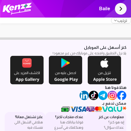
Baile
ترتيب
كنز أسهل على الموبايل
يلا نزل التطبيق وافتحه على موبايلك من غير مجهود!
هتلاقونا هنا
ممكن تدفع بـ
معلومات عن كنز
عندك منتجات لكنز؟
عايز تشتغل معانا؟
إيه هو كنز؟
قولنا بياناتك هنا
هتلاقي الشغل اللي
عندك سؤال؟
وهنكلمك في أسرع
نفسك فيه