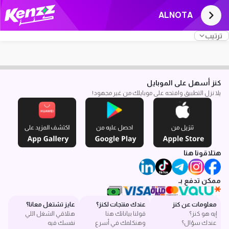
ALNOTA
ترتيب
كنز أسهل على الموبايل
يلا نزل التطبيق وافتحه على موبايلك من غير مجهود!
هتلاقونا هنا
ممكن تدفع بـ
معلومات عن كنز
عندك منتجات لكنز؟
عايز تشتغل معانا؟
إيه هو كنز؟
قولنا بياناتك هنا
هتلاقي الشغل اللي
عندك سؤال؟
وهنكلمك في أسرع
نفسك فيه