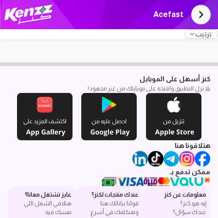
Acefast
ترتيب
كنز أسهل على الموبايل
يلا نزل التطبيق وافتحه على موبايلك من غير مجهود!
هتلاقونا هنا
ممكن تدفع بـ
معلومات عن كنز
عندك منتجات لكنز؟
عايز تشتغل معانا؟
إيه هو كنز؟
قولنا بياناتك هنا
هتلاقي الشغل اللي
عندك سؤال؟
وهنكلمك في أسرع
نفسك فيه