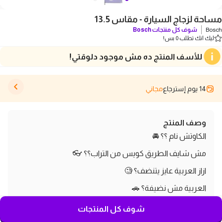
مساحة لزجاج السيارة - مقاس 13.5
Bosch
شوف كل منتجات
Bosch
ليك انك تطلب 0 بس!
للأسف المنتج ده مش موجود دلوقتي!
14 يوم إسترجاع
مجاني
وصف المنتج
الكاوتش نام ؟؟ 🚘
مش شايف الطريق كويس من التراب؟؟ 👓
ازاز العربية عايز يتنضف؟ 🧐
العربية مش نضيفة؟ 🚗
كرسي العربية مش مريح و بيتعب رقبتك؟ 🤕
شوف كل المنتجات